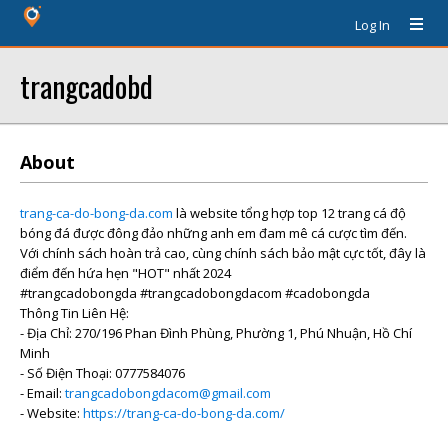
Log In
trangcadobd
About
trang-ca-do-bong-da.com
là website tổng hợp top 12 trang cá độ
bóng đá được đông đảo những anh em đam mê cá cược tìm đến.
Với chính sách hoàn trả cao, cùng chính sách bảo mật cực tốt, đây là
điểm đến hứa hẹn "HOT" nhất 2024
#trangcadobongda #trangcadobongdacom #cadobongda
Thông Tin Liên Hệ:
- Địa Chỉ: 270/196 Phan Đình Phùng, Phường 1, Phú Nhuận, Hồ Chí
Minh
- Số Điện Thoại: 0777584076
- Email:
trangcadobongdacom@gmail.com
- Website:
https://trang-ca-do-bong-da.com/