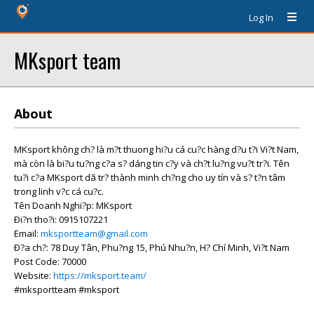
Log In
MKsport team
About
MKsport không ch? là m?t thuong hi?u cá cu?c hàng d?u t?i Vi?t Nam,
mà còn là bi?u tu?ng c?a s? dáng tin c?y và ch?t lu?ng vu?t tr?i. Tên
tu?i c?a MKsport dã tr? thành minh ch?ng cho uy tín và s? t?n tâm
trong linh v?c cá cu?c.
Tên Doanh Nghi?p: MKsport
Ði?n tho?i: 0915107221
Email:
mksportteam@gmail.com
Ð?a ch?: 78 Duy Tân, Phu?ng 15, Phú Nhu?n, H? Chí Minh, Vi?t Nam
Post Code: 70000
Website:
https://mksport.team/
#mksportteam #mksport